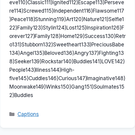
eve110)Classic111)Ignited112)Escape113)Perseve
re114)Screwed115)Independent116)Flawsome117
)Peace118)Stunning119)Art120)Nature121)Selfie1
22)Family123)Stylin124)Lost125)Inspiration126)F
orever127)Family128)Home129)Success130)Retr
o131)Stubborn132)Sweetheart133)PreciousBabe
134)Angel135)Beloved136)Angry137)Fighting13
8)Seeker139)Rockstar140)Buddies141)LOVE142)
People143)Iliness144)High-
five145)Cuddles146)Curious147)Imaginative148)
Moonwake149)Winks150)Gang151)Soulmates15
2)Buddies
Categories
Captions