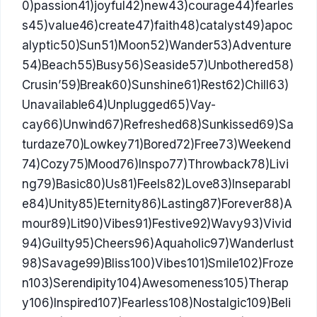
0)passion41)joyful42)new43)courage44)fearles
s45)value46)create47)faith48)catalyst49)apoc
alyptic50)Sun51)Moon52)Wander53)Adventure
54)Beach55)Busy56)Seaside57)Unbothered58)
Crusin’59)Break60)Sunshine61)Rest62)Chill63)
Unavailable64)Unplugged65)Vay-
cay66)Unwind67)Refreshed68)Sunkissed69)Sa
turdaze70)Lowkey71)Bored72)Free73)Weekend
74)Cozy75)Mood76)Inspo77)Throwback78)Livi
ng79)Basic80)Us81)Feels82)Love83)Inseparabl
e84)Unity85)Eternity86)Lasting87)Forever88)A
mour89)Lit90)Vibes91)Festive92)Wavy93)Vivid
94)Guilty95)Cheers96)Aquaholic97)Wanderlust
98)Savage99)Bliss100)Vibes101)Smile102)Froze
n103)Serendipity104)Awesomeness105)Therap
y106)Inspired107)Fearless108)Nostalgic109)Beli