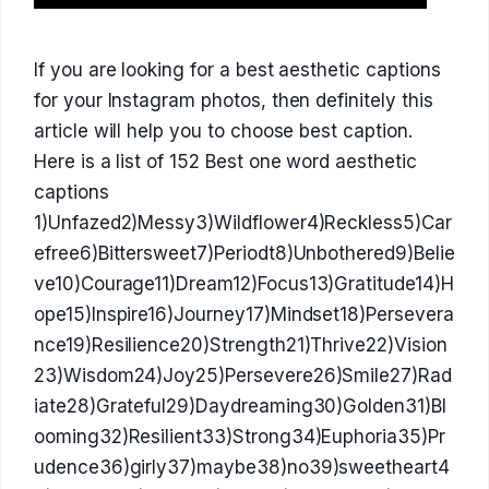
If you are looking for a best aesthetic captions
for your Instagram photos, then definitely this
article will help you to choose best caption.
Here is a list of 152 Best one word aesthetic
captions
1)Unfazed2)Messy3)Wildflower4)Reckless5)Car
efree6)Bittersweet7)Periodt8)Unbothered9)Belie
ve10)Courage11)Dream12)Focus13)Gratitude14)H
ope15)Inspire16)Journey17)Mindset18)Persevera
nce19)Resilience20)Strength21)Thrive22)Vision
23)Wisdom24)Joy25)Persevere26)Smile27)Rad
iate28)Grateful29)Daydreaming30)Golden31)Bl
ooming32)Resilient33)Strong34)Euphoria35)Pr
udence36)girly37)maybe38)no39)sweetheart4