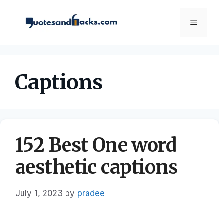
Skip
to
Menu
content
Captions
152 Best One word
aesthetic captions
July 1, 2023
by
pradee